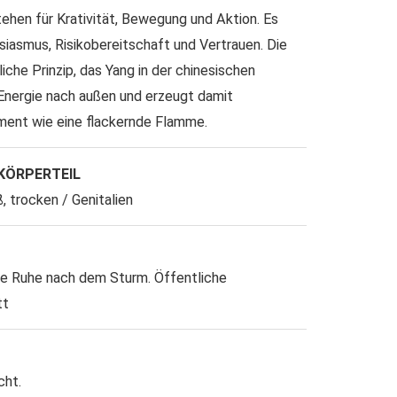
hen für Krativität, Bewegung und Aktion. Es
iasmus, Risikobereitschaft und Vertrauen. Die
che Prinzip, das Yang in der chinesischen
e Energie nach außen und erzeugt damit
ment wie eine flackernde Flamme.
 KÖRPERTEIL
ß, trocken / Genitalien
ie Ruhe nach dem Sturm. Öffentliche
tt
cht.