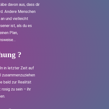
täbe davon aus, dass dir
ird. Andere Menschen
an und vielleicht
ener ist, als du es
einen Plan,
ensweise…
ehung
?
 in letzter Zeit auf
iel zusammenzuziehen
e bald zur Realität
osig zu sein – ihr
en.