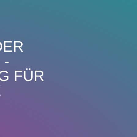
DER
 -
G FÜR
E