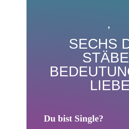
SECHS 
STÄBE
BEDEUTUN
LIEB
Du bist S
ingle
?